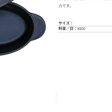
力です。
サイズ：
料金／日：
¥800