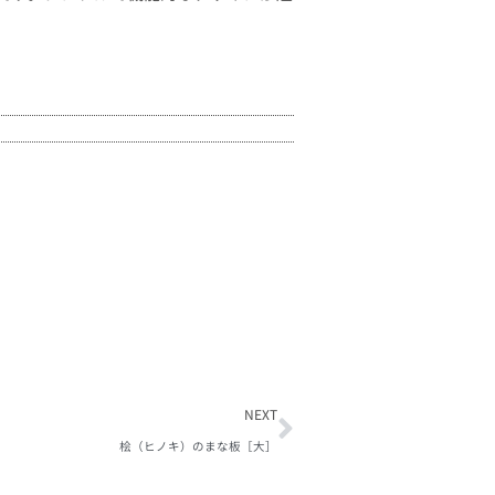
NEXT
桧（ヒノキ）のまな板［大］