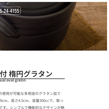
85-24-4155
 手付 楕円グラタン
al oval gratin
の使用が可能な多用途のグラタン皿で
cm、高さ4.5cm、容量300ccで、取っ
です。シンプルで機能的なデザインが魅