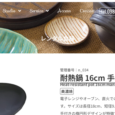
Studio
Service
Access
Contact
tel.09
レンタル食器
管理番号：n_034
耐熱鍋 16cm
Heat-resistant pot 16cm manu
美濃焼
電子レンジやオーブン、直火で
す。サイズは長径18cm、短径9.9
手付きの楕円形デザインが特徴