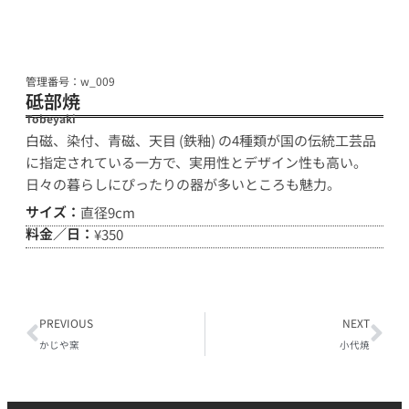
管理番号：w_009
砥部焼
Tobeyaki
白磁、染付、青磁、天目 (鉄釉) の4種類が国の伝統工芸品
に指定されている一方で、実用性とデザイン性も高い。
日々の暮らしにぴったりの器が多いところも魅力。
サイズ：
直径9cm
料金／日：
¥350
PREVIOUS
NEXT
かじや窯
小代焼