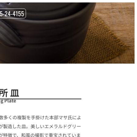
85-24-4155
所 皿
g Plate
数多くの複製を手掛けた本部マサ氏によ
が製造した皿。美しいエメラルドグリー
が特徴で、和風の撮影で重宝されていま