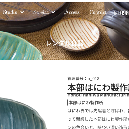
Studio
Service
Access
Contact
tel.09
レンタル食器
管理番号：n_018
本部はにわ製作
Honbu Haniwa Manufacturin
本部はにわ製作所
はにわ界では先駆者と呼ばれ、
って開業した本部はにわ製作所
ンの色合いと、味わい深い造形