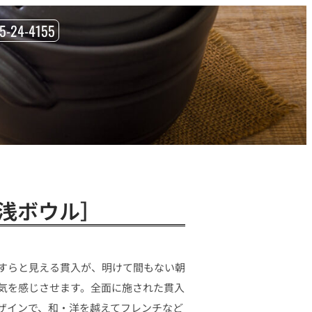
85-24-4155
m 浅ボウル］
すらと見える貫入が、明けて間もない朝
気を感じさせます。全面に施された貫入
ザインで、和・洋を越えてフレンチなど