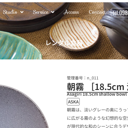
Studio
Service
Access
Contact
tel.09
レンタル食器
管理番号：n_011
朝霧 ［18.5c
Asagiri 18.5cm shallow bowl
ASKA
朝霧は、淡いグレーの奥にうっ
に広がる霧のような幻想的な空
が現代的な和のシーンに合うデ