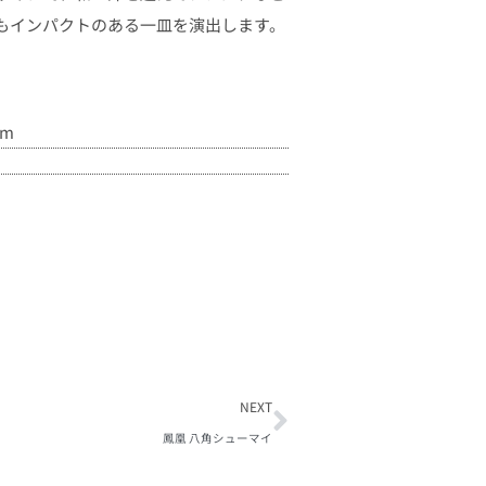
もインパクトのある一皿を演出します。
cm
NEXT
鳳凰 八角シューマイ