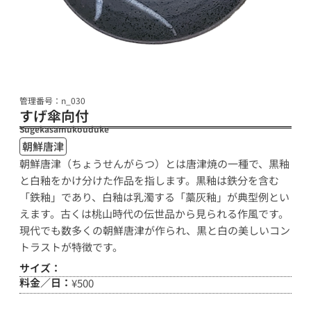
管理番号：n_030
すげ傘向付
Sugekasamukouduke
朝鮮唐津
朝鮮唐津（ちょうせんがらつ）とは唐津焼の一種で、黒釉
と白釉をかけ分けた作品を指します。黒釉は鉄分を含む
「鉄釉」であり、白釉は乳濁する「藁灰釉」が典型例とい
えます。古くは桃山時代の伝世品から見られる作風です。
現代でも数多くの朝鮮唐津が作られ、黒と白の美しいコン
トラストが特徴です。
サイズ：
料金／日：
¥500