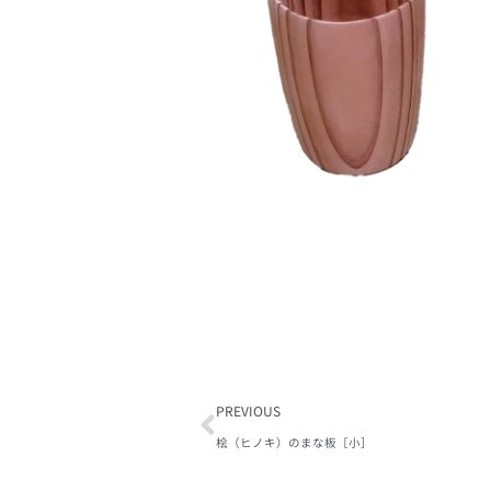
PREVIOUS
桧（ヒノキ）のまな板［小］