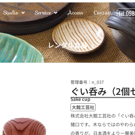
Studio
Service
Access
Contact
tel.09
レンタル食器
管理番号：n_037
ぐい呑み（2個
Sake cup
大館工芸社
株式会社大館工芸社の「ぐい呑
猪口です。木ならではのやわら
の香りが、日本酒をより一層美